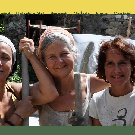
ntari
Unisciti a Noi
Progetti
Galleria
News
Contatti