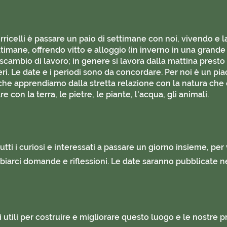
ricelli è passare un paio di settimane con noi, vivendo e
timane, offrendo vitto e alloggio (in inverno in una grande 
cambio di lavoro; in genere si lavora dalla mattina presto 
i. Le date e i periodi sono da concordare. Per noi è un piac
 che apprendiamo dalla stretta relazione con la natura che 
con la terra, le pietre, le piante, l'acqua, gli animali.
tti i curiosi e interessati a passare un giorno insieme, per v
biarci domande e riflessioni. Le date saranno pubblicate n
rsi utili per costruire e migliorare questo luogo e le nostre 