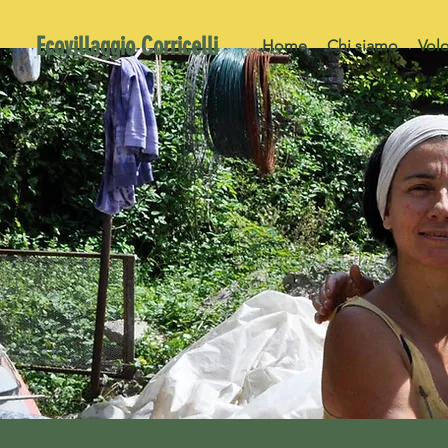
Ecovillaggio Corricelli
Home
Chi siamo
Volo