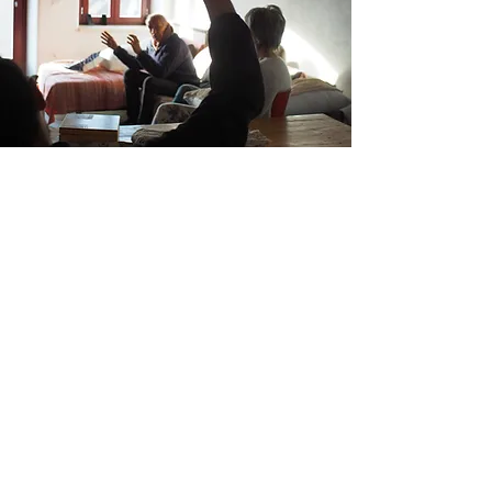
Decisioni
Le decisioni nella nostra comunità vengono
adottate attraverso il metodo del consenso.
Ogni settimana, dedichiamo mezza giornata
a una riunione per discutere le questioni
pratiche e un'altra mezza giornata a un
cerchio mensile per affrontare temi più
rilevanti.